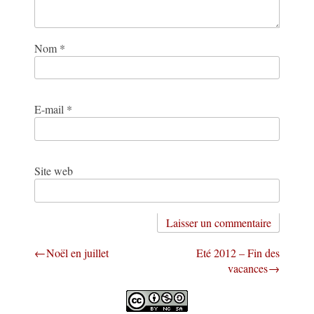
Nom
*
E-mail
*
Site web
Navigation
Noël en juillet
Eté 2012 – Fin des
vacances
de
l’article