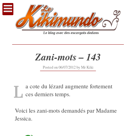
Voir
le
contenu
Zani-mots – 143
12/09/2019
Posted on
06/07/2012
by
Mr Kiki
L
a cote du lézard augmente fortement
ces derniers temps.
Voici les zani-mots demandés par Madame
Jessica.