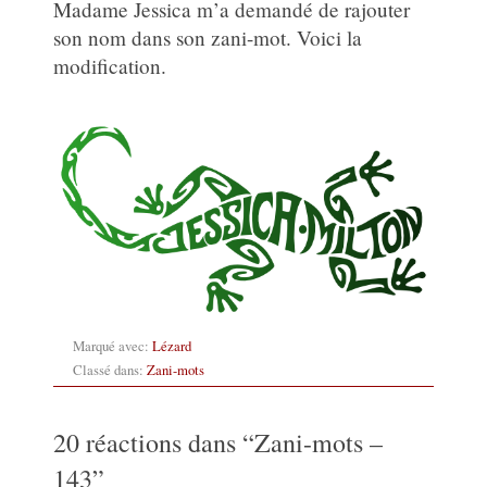
Madame Jessica m’a demandé de rajouter
son nom dans son zani-mot. Voici la
modification.
Marqué avec:
Lézard
Classé dans:
Zani-mots
20 réactions dans “
Zani-mots –
143
”