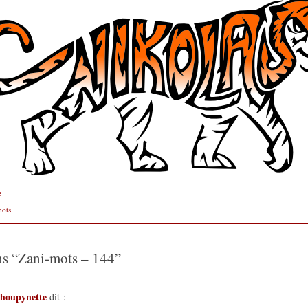
e
mots
ns “
Zani-mots – 144
”
choupynette
dit :