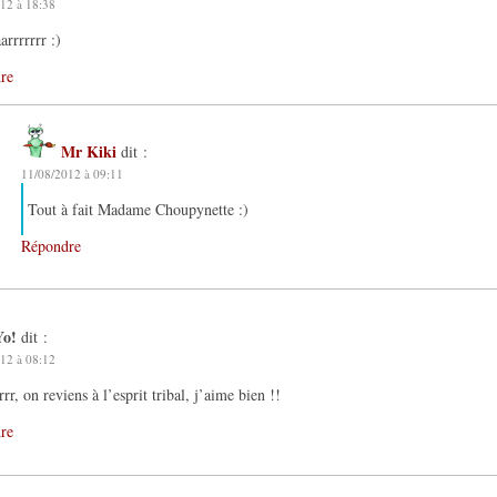
12 à 18:38
arrrrrrr :)
re
Mr Kiki
dit :
11/08/2012 à 09:11
Tout à fait Madame Choupynette :)
Répondre
Yo!
dit :
12 à 08:12
rr, on reviens à l’esprit tribal, j’aime bien !!
re