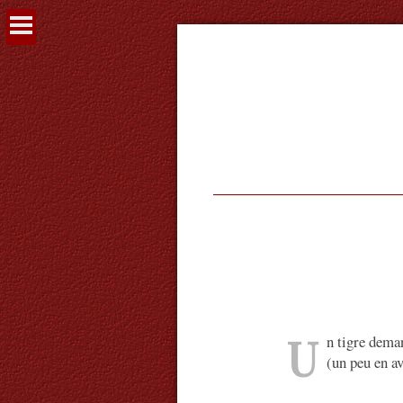
Voir
le
contenu
U
n tigre dema
(un peu en 