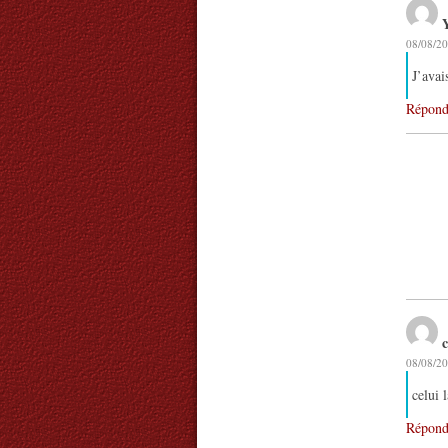
08/08/20
J’ava
Répond
c
08/08/20
celui 
Répond