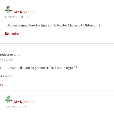
Mr Kiki
dit :
11/08/2012 à 09:13
Un peu comme tous les tigres… A bientôt Madame COlibiscus :)
Répondre
fredosore
dit :
13 à 23:00
rait il possible d avoir le prenon raphael sur le tigre ??
 d avance
re
Mr Kiki
dit :
25/11/2013 à 18:50