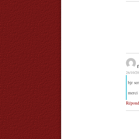
26/10/20
bjr se
merci
Répond