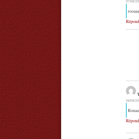
07/08/20
rooaaa
Répond
08/08/20
Rouaar
Répond