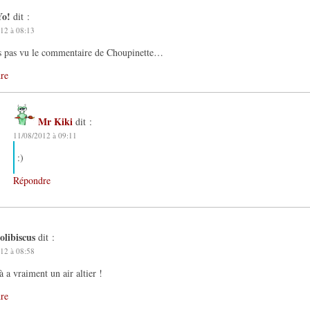
Yo!
dit :
12 à 08:13
is pas vu le commentaire de Choupinette…
re
Mr Kiki
dit :
11/08/2012 à 09:11
:)
Répondre
olibiscus
dit :
12 à 08:58
là a vraiment un air altier !
re