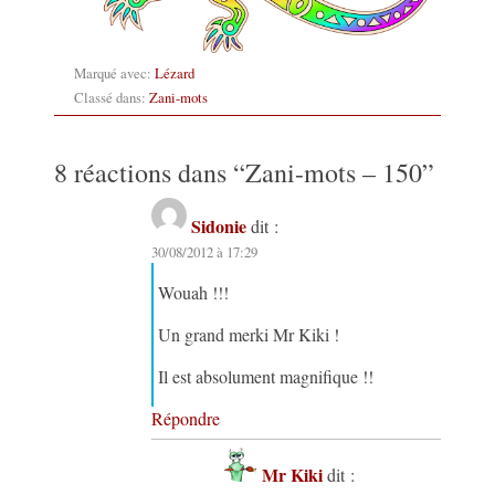
Marqué avec:
Lézard
Classé dans:
Zani-mots
8 réactions dans “
Zani-mots – 150
”
Sidonie
dit :
30/08/2012 à 17:29
Wouah !!!
Un grand merki Mr Kiki !
Il est absolument magnifique !!
Répondre
Mr Kiki
dit :