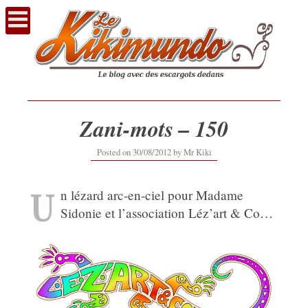
Voir
le
contenu
Zani-mots – 150
12/09/2019
Posted on
30/08/2012
by
Mr Kiki
U
n lézard arc-en-ciel pour Madame
Sidonie et l’association Léz’art & Co…