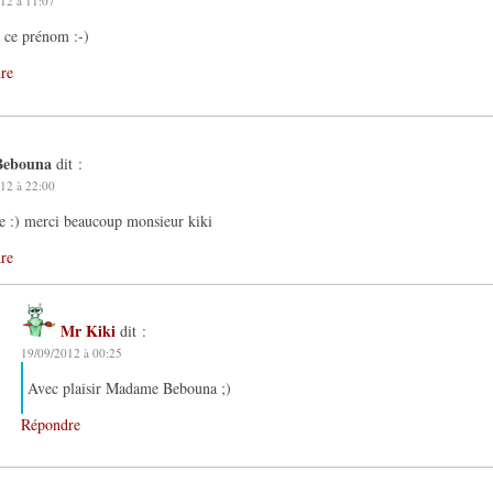
12 à 11:07
 ce prénom :-)
re
Bebouna
dit :
12 à 22:00
e :) merci beaucoup monsieur kiki
re
Mr Kiki
dit :
19/09/2012 à 00:25
Avec plaisir Madame Bebouna ;)
Répondre