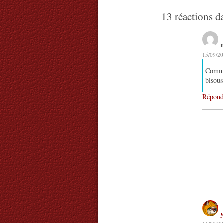
13 réactions d
15/09/20
Comme 
bisous
Répond