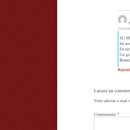
25/03/20
SU-PER
fin av
En ter
Un gra
Bonne 
Répond
Laisser un commen
Votre adresse e-mail n
Commentaire
*