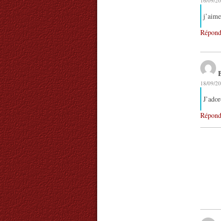
16/09/20
j’aime
Répond
18/09/20
J’ador
Répond