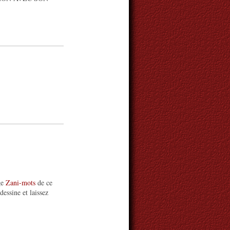
ge
Zani-mots
de ce
essine et laissez