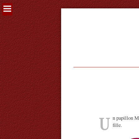
Voir
le
contenu
U
n papillon 
fille.