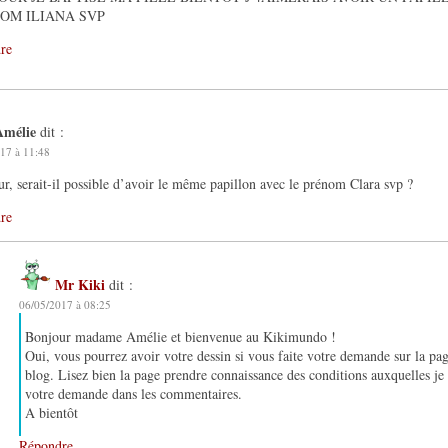
OM ILIANA SVP
re
Amélie
dit :
17 à 11:48
r, serait-il possible d’avoir le même papillon avec le prénom Clara svp ?
re
Mr Kiki
dit :
06/05/2017 à 08:25
Bonjour madame Amélie et bienvenue au Kikimundo !
Oui, vous pourrez avoir votre dessin si vous faite votre demande sur la pa
blog. Lisez bien la page prendre connaissance des conditions auxquelles je d
votre demande dans les commentaires.
A bientôt
Répondre