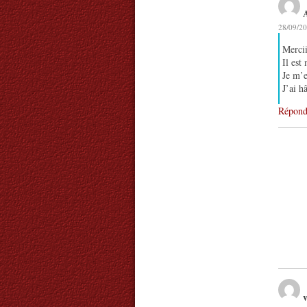
28/09/20
Mercii
Il est
Je m’e
J’ai h
Répond