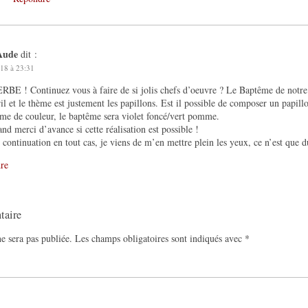
Aude
dit :
18 à 23:31
BE ! Continuez vous à faire de si jolis chefs d’oeuvre ? Le Baptême de notre f
ril et le thème est justement les papillons. Est il possible de composer un papi
me de couleur, le baptême sera violet foncé/vert pomme.
nd merci d’avance si cette réalisation est possible !
continuation en tout cas, je viens de m’en mettre plein les yeux, ce n’est que 
re
taire
e sera pas publiée.
Les champs obligatoires sont indiqués avec
*