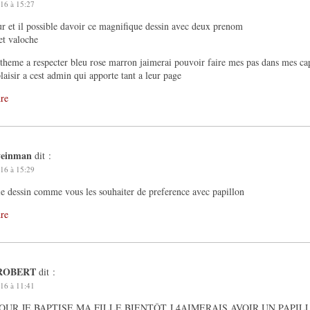
16 à 15:27
r et il possible davoir ce magnifique dessin avec deux prenom
et valoche
 theme a respecter bleu rose marron jaimerai pouvoir faire mes pas dans mes cap
plaisir a cest admin qui apporte tant a leur page
re
veinman
dit :
16 à 15:29
ie dessin comme vous les souhaiter de preference avec papillon
re
ROBERT
dit :
16 à 11:41
OUR JE BAPTISE MA FILLE BIENTÔT J 4AIMERAIS AVOIR UN PAPI