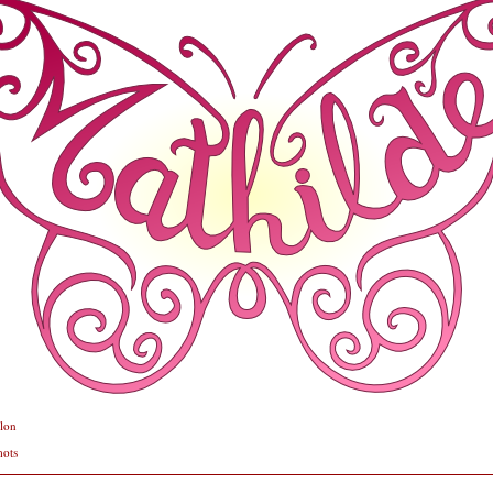
llon
mots