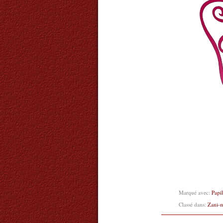
Marqué avec:
Papi
Classé dans:
Zani-