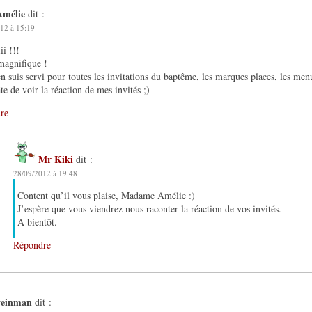
Amélie
dit :
12 à 15:19
ii !!!
 magnifique !
n suis servi pour toutes les invitations du baptême, les marques places, les me
âte de voir la réaction de mes invités ;)
re
Mr Kiki
dit :
28/09/2012 à 19:48
Content qu’il vous plaise, Madame Amélie :)
J’espère que vous viendrez nous raconter la réaction de vos invités.
A bientôt.
Répondre
veinman
dit :