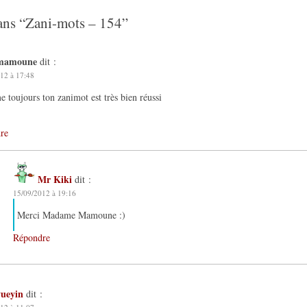
ans “
Zani-mots – 154
”
mamoune
dit :
12 à 17:48
toujours ton zanimot est très bien réussi
re
Mr Kiki
dit :
15/09/2012 à 19:16
Merci Madame Mamoune :)
Répondre
yueyin
dit :