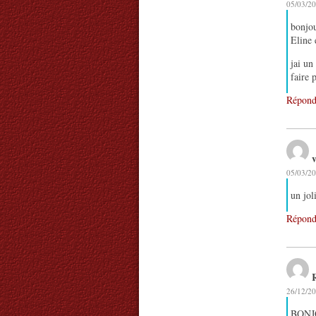
05/03/20
bonjou
Eline 
jai un
faire 
Répond
05/03/20
un jol
Répond
26/12/20
BONJ