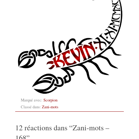
Marqué avec:
Scorpion
Classé dans:
Zani-mots
12 réactions dans “
Zani-mots –
168
”