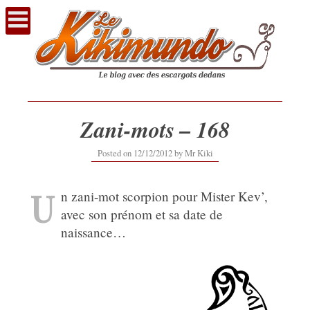
Voir
le
contenu
Zani-mots – 168
12/09/2019
Posted on
12/12/2012
by
Mr Kiki
U
n zani-mot scorpion pour Mister Kev’,
avec son prénom et sa date de
naissance…