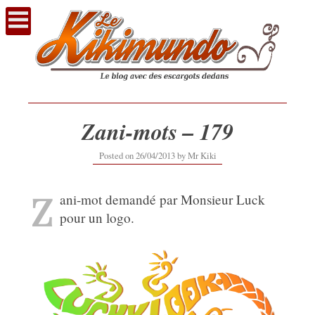
Voir
le
contenu
Zani-mots – 179
12/09/2019
Posted on
26/04/2013
by
Mr Kiki
Z
ani-mot demandé par Monsieur Luck
pour un logo.