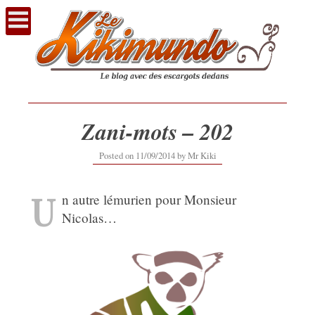
Voir
le
contenu
Zani-mots – 202
12/09/2019
Posted on
11/09/2014
by
Mr Kiki
U
n autre lémurien pour Monsieur
Nicolas…