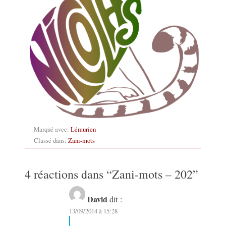
Marqué avec:
Lémurien
Classé dans:
Zani-mots
4 réactions dans “
Zani-mots – 202
”
David
dit :
13/09/2014 à 15:28