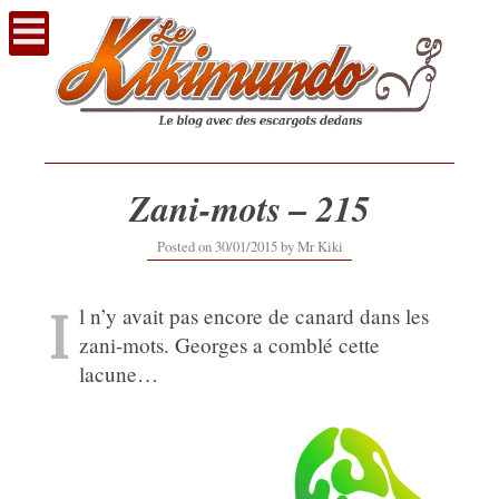
Voir
le
contenu
Zani-mots – 215
12/09/2019
Posted on
30/01/2015
by
Mr Kiki
I
l n’y avait pas encore de canard dans les
zani-mots. Georges a comblé cette
lacune…