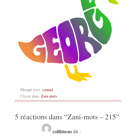
Marqué avec:
canard
Classé dans:
Zani-mots
5 réactions dans “
Zani-mots – 215
”
colibiscus
dit :