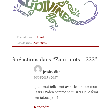
Marqué avec:
Lézard
Classé dans:
Zani-mots
3 réactions dans “
Zani-mots – 222
”
jessics
dit :
30/04/2015 à 20:37
j’aimerai tellement avoir le nom de mon
gars Jayden comme selui si :O je le ferai
en tatouage !!!
Répondre