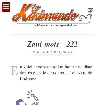
Voir
le
contenu
Zani-mots – 222
12/09/2019
Posted on
21/02/2015
by
Mr Kiki
E
n voici encore un qui traîne sur ma liste
depuis plus de deux ans… Le lézard de
Ludivine.