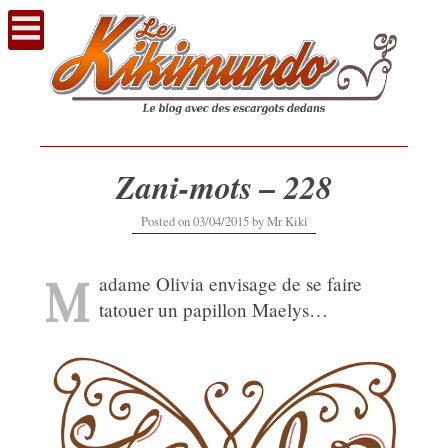
Voir
le
contenu
Zani-mots – 228
12/09/2019
Posted on
03/04/2015
by
Mr Kiki
M
adame Olivia envisage de se faire
tatouer un papillon Maelys…