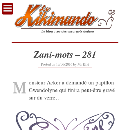
Voir
le
contenu
Zani-mots – 281
12/09/2019
Posted on
13/06/2016
by
Mr Kiki
M
onsieur Acker a demandé un papillon
Gwendolyne qui finira peut-être gravé
sur du verre…