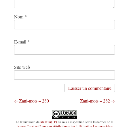
Nom
*
E-mail
*
Site web
Navigation
Zani-mots – 280
Zani-mots – 282
de
l’article
Le Kikimundo
de
Mr Kiki(TF)
est mis à disposition selon les termes de la
licence Creative Commons Attribution - Pas d’Utilisation Commerciale -