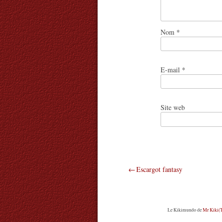
Nom
*
E-mail
*
Site web
Navigation
Escargot fantasy
de
l’article
Le Kikimundo
de
Mr Kiki(