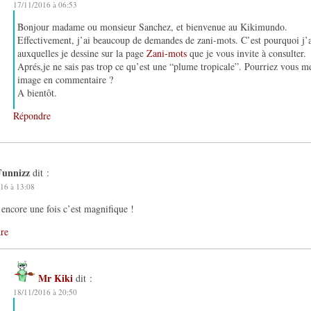
17/11/2016 à 06:53
Bonjour madame ou monsieur Sanchez, et bienvenue au Kikimundo.
Effectivement, j’ai beaucoup de demandes de zani-mots. C’est pourquoi j’ai
auxquelles je dessine sur la page
Zani-mots
que je vous invite à consulter.
Aprés,je ne sais pas trop ce qu’est une “plume tropicale”. Pourriez vous me
image en commentaire ?
A bientôt.
Répondre
Funnizz
dit :
16 à 13:08
encore une fois c’est magnifique !
re
Mr Kiki
dit :
18/11/2016 à 20:50