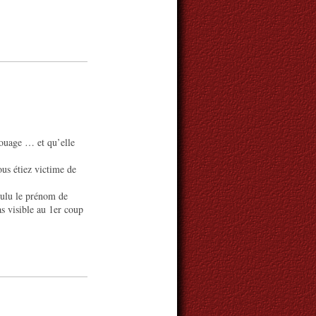
touage … et qu’elle
ous étiez victime de
oulu le prénom de
as visible au 1er coup