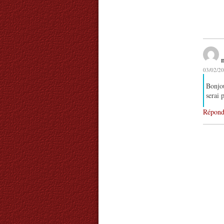
n
03/02/20
Bonjou
serai 
Répond