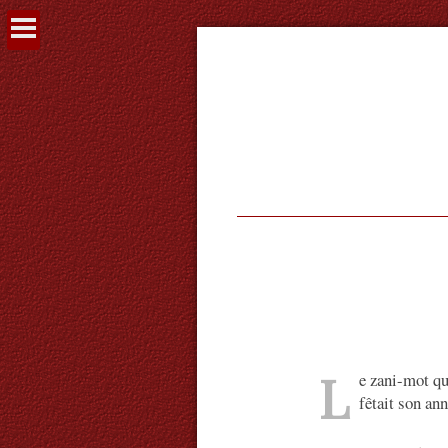
Voir
le
contenu
L
e zani-mot qu
fêtait son an