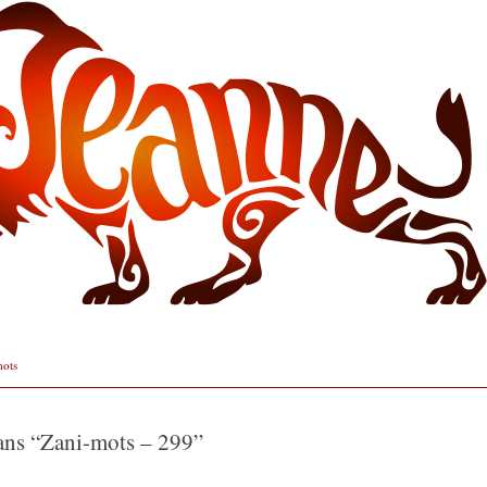
mots
ans “
Zani-mots – 299
”