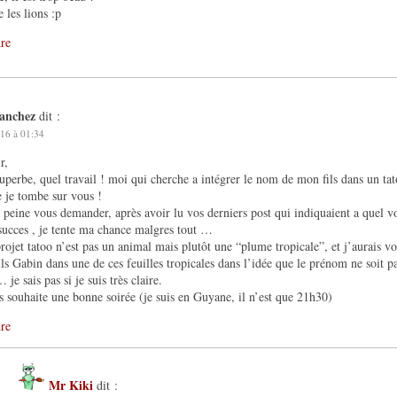
e les lions :p
re
sanchez
dit :
16 à 01:34
r,
superbe, quel travail ! moi qui cherche a intégrer le nom de mon fils dans un ta
 je tombe sur vous !
a peine vous demander, après avoir lu vos derniers post qui indiquaient a quel v
succes , je tente ma chance malgres tout …
ojet tatoo n’est pas un animal mais plutôt une “plume tropicale”, et j’aurais v
ls Gabin dans une de ces feuilles tropicales dans l’idée que le prénom ne soit p
 je sais pas si je suis très claire.
s souhaite une bonne soirée (je suis en Guyane, il n’est que 21h30)
re
Mr Kiki
dit :