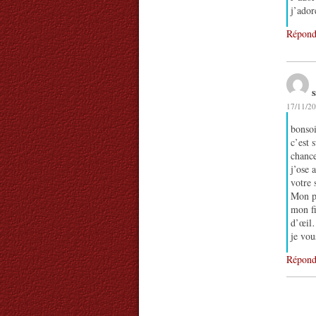
j’ador
Répond
17/11/20
bonsoi
c’est 
chance
j’ose 
votre 
Mon pr
mon fi
d’œil…
je vou
Répond