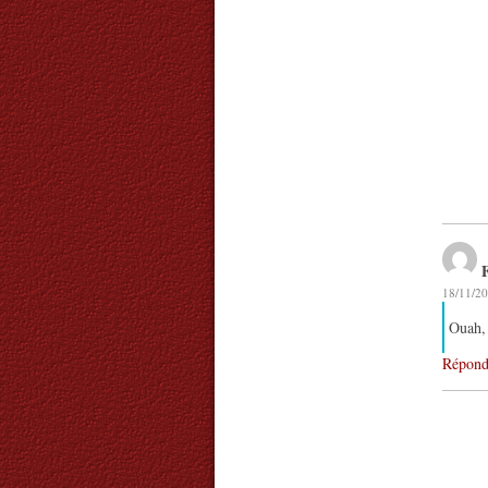
18/11/20
Ouah, 
Répond