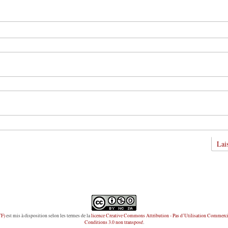
TF)
est mis à disposition selon les termes de la
licence Creative Commons Attribution - Pas d’Utilisation Commerci
Conditions 3.0 non transposé
.