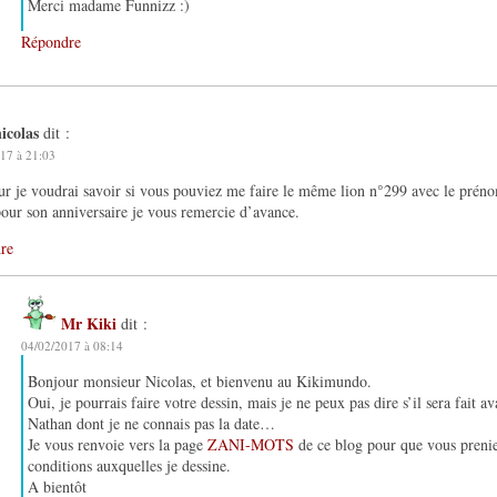
Merci madame Funnizz :)
Répondre
icolas
dit :
17 à 21:03
r je voudrai savoir si vous pouviez me faire le même lion n°299 avec le prén
pour son anniversaire je vous remercie d’avance.
re
Mr Kiki
dit :
04/02/2017 à 08:14
Bonjour monsieur Nicolas, et bienvenu au Kikimundo.
Oui, je pourrais faire votre dessin, mais je ne peux pas dire s’il sera fait a
Nathan dont je ne connais pas la date…
Je vous renvoie vers la page
ZANI-MOTS
de ce blog pour que vous prenie
conditions auxquelles je dessine.
A bientôt