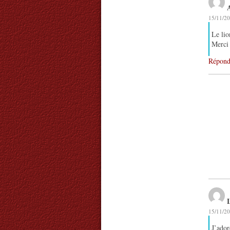
15/11/20
Le lio
Merci 
Répond
L
15/11/20
J’ador