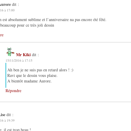
Aurore
dit :
16 à 17:00
n est absolument sublime et l’anniversaire na pas encore été fêté.
beaucoup pour ce très joli dessin
re
Mr Kiki
dit :
15/11/2016 à 17:15
Ah ben je ne suis pas en retard alors ! :)
Ravi que le dessin vous plaise.
A bientôt madame Aurore.
Répondre
ise
dit :
16 à 19:39
e, il est trop beau !