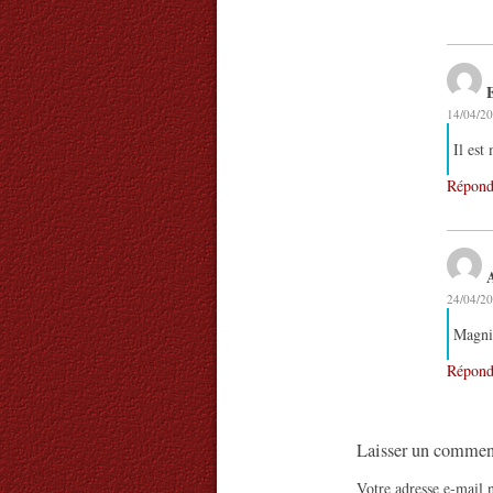
14/04/20
Il est
Répond
24/04/20
Magnif
Répond
Laisser un commen
Votre adresse e-mail n