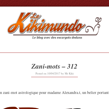
Zani-mots – 312
12/09/2019
Posted on
10/04/2017
by
Mr Kiki
un zani-mot astrologique pour madame Alexandra.t, un belier portan