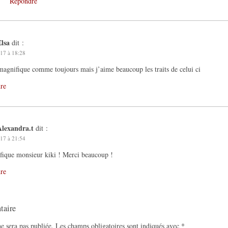
Répondre
Elsa
dit :
17 à 18:28
 magnifique comme toujours mais j’aime beaucoup les traits de celui ci
re
Alexandra.t
dit :
17 à 21:54
ique monsieur kiki ! Merci beaucoup !
re
taire
e sera pas publiée.
Les champs obligatoires sont indiqués avec
*