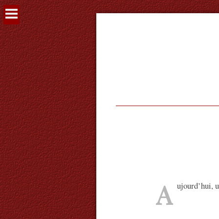
Voir
le
contenu
A
ujourd’hui, 