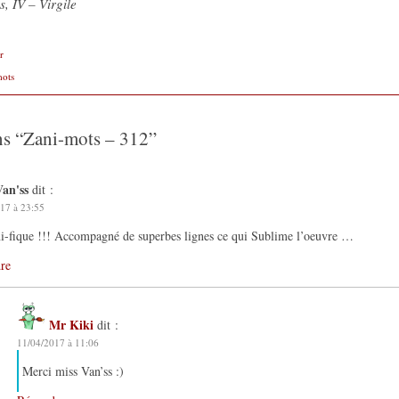
, IV – Virgile
r
mots
ns “
Zani-mots – 312
”
Van'ss
dit :
17 à 23:55
i-fique !!! Accompagné de superbes lignes ce qui Sublime l’oeuvre …
re
Mr Kiki
dit :
11/04/2017 à 11:06
Merci miss Van’ss :)