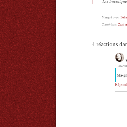
Les bucoliques
Marqué avec:
Belie
Classé dans:
Zani-
4 réactions da
10/04/20
Ma-gn
Répond