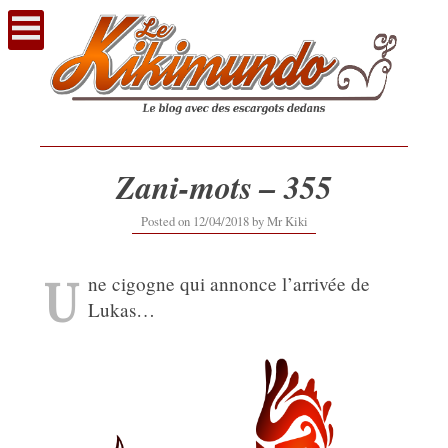
Voir
le
contenu
Zani-mots – 355
12/09/2019
Posted on
12/04/2018
by
Mr Kiki
U
ne cigogne qui annonce l’arrivée de
Lukas…