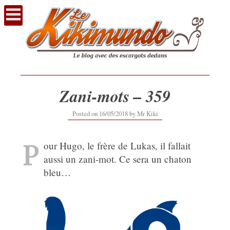
Voir
le
contenu
Zani-mots – 359
12/09/2019
Posted on
16/05/2018
by
Mr Kiki
P
our Hugo, le frère de Lukas, il fallait
aussi un zani-mot. Ce sera un chaton
bleu…