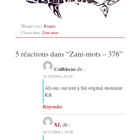
Marqué avec:
Requin
Classé dans:
Zani-mots
5 réactions dans “
Zani-mots – 376
”
Colibiscus
dit :
31/10/2018 à 07:41
Ah oui, oui tout à fait original monsieur
Kik
Répondre
XL
dit :
01/11/2018 à 10:00