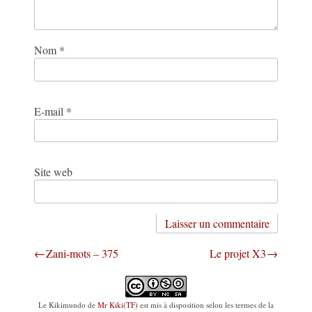
Nom
*
E-mail
*
Site web
Navigation
Zani-mots – 375
Le projet X3
de
l’article
Le Kikimundo
de
Mr Kiki(TF)
est mis à disposition selon les termes de la