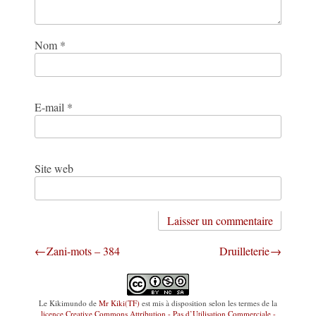
Nom
*
E-mail
*
Site web
Navigation
Zani-mots – 384
Druilleterie
de
l’article
Le Kikimundo
de
Mr Kiki(TF)
est mis à disposition selon les termes de la
licence Creative Commons Attribution - Pas d’Utilisation Commerciale -