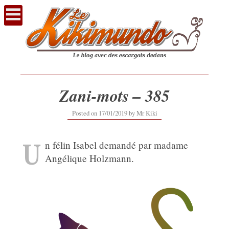
Voir
le
contenu
Zani-mots – 385
12/09/2019
Posted on
17/01/2019
by
Mr Kiki
U
n félin Isabel demandé par madame
Angélique Holzmann.