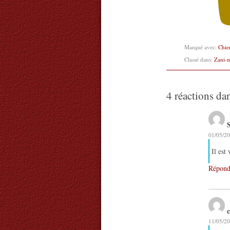
Marqué avec:
Chie
Classé dans:
Zani-
4 réactions da
01/05/20
Il est
Répond
11/05/20