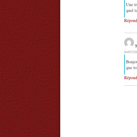
Une tr
quel t
Répond
04/07/20
Bonjou
que to
Répond