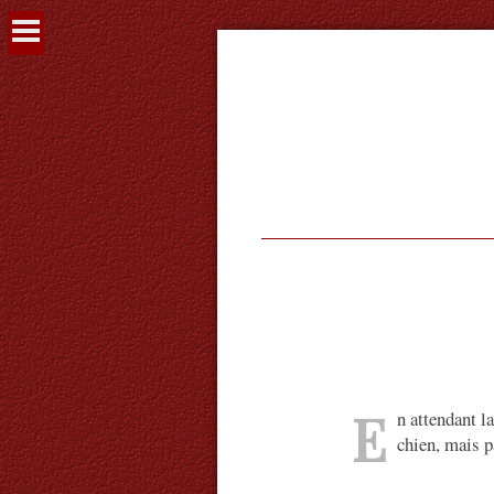
Voir
le
contenu
E
n attendant l
chien, mais 