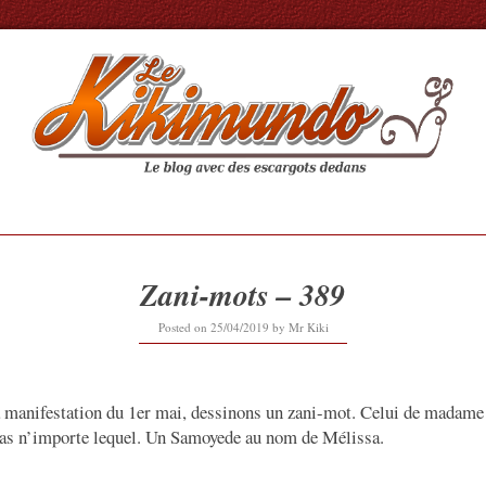
Zani-mots – 389
12/09/2019
Posted on
25/04/2019
by
Mr Kiki
a manifestation du 1er mai, dessinons un zani-mot. Celui de madame 
pas n’importe lequel. Un Samoyede au nom de Mélissa.