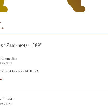
n
mots
ns “
Zani-mots – 389
”
Sitamae
dit :
19 à 09:11
 vraiment très beau M. Kiki !
re
cadiot
dit :
19 à 19:50