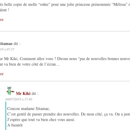
ès belle copie de melle “oshie” pour une jolie princesse prénommée “Mélissa”
alent !
re
Sitamae
dit :
19 à 07:27
r Mr Kiki, Comment allez vous ? Dirons nous “pas de nouvelles bonnes nouvel
ut va bien de votre côté de l’écran…
re
Mr Kiki
dit :
04/07/2019 à 17:40
Coucou madame Sitamae,
C’est gentil de passer prendre des nouvelles. De mon côté, ça va. On a jus
J’espère que tout va bien chez vous aussi.
A bientôt