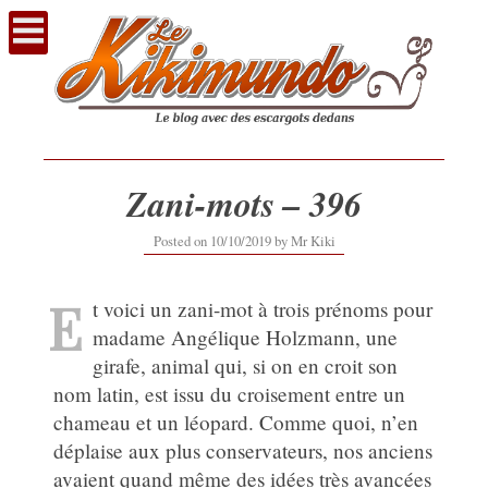
Voir
le
contenu
Zani-mots – 396
10/10/2019
Posted on
10/10/2019
by
Mr Kiki
E
t voici un zani-mot à trois prénoms pour
madame Angélique Holzmann, une
girafe, animal qui, si on en croit son
nom latin, est issu du croisement entre un
chameau et un léopard. Comme quoi, n’en
déplaise aux plus conservateurs, nos anciens
avaient quand même des idées très avancées