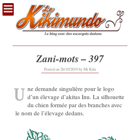
Voir
le
contenu
Zani-mots – 397
26/10/2019
Posted on
26/10/2019
by
Mr Kiki
U
ne demande singulière pour le logo
d’un élevage d’akitas Inu. La silhouette
du chien formée par des branches avec
le nom de l’élevage dedans.