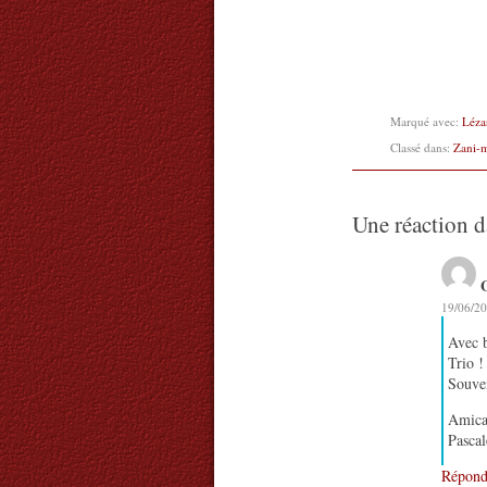
Marqué avec:
Léza
Classé dans:
Zani-
Une réaction d
19/06/20
Avec 
Trio !
Souven
Amica
Pascal
Répond