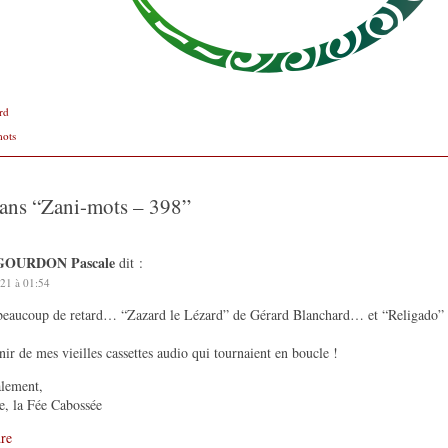
rd
mots
ans “
Zani-mots – 398
”
GOURDON Pascale
dit :
21 à 01:54
beaucoup de retard… “Zazard le Lézard” de Gérard Blanchard… et “Religado” d
ir de mes vieilles cassettes audio qui tournaient en boucle !
lement,
e, la Fée Cabossée
re