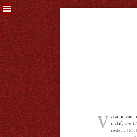
Voir
le
contenu
V
oici un zani
motif, c’est 
reste… D’aill