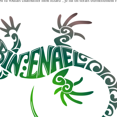
“Si tu voulais chatouiller mon lézard”, je lui en serais éternellemen