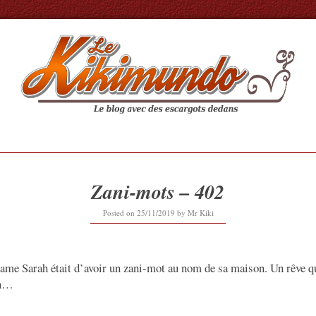
Zani-mots – 402
25/11/2019
Posted on
25/11/2019
by
Mr Kiki
ame Sarah était d’avoir un zani-mot au nom de sa maison. Un rêve qu
in…