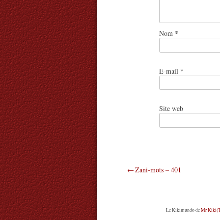
Nom
*
E-mail
*
Site web
Navigation
Zani-mots – 401
de
l’article
Le Kikimundo
de
Mr Kiki(