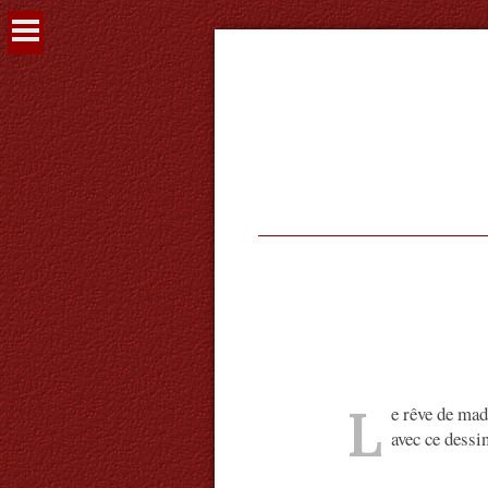
Voir
le
contenu
L
e rêve de mad
avec ce dess