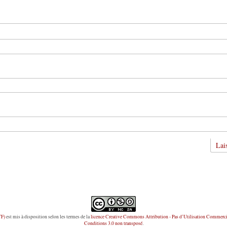
TF)
est mis à disposition selon les termes de la
licence Creative Commons Attribution - Pas d’Utilisation Commerci
Conditions 3.0 non transposé
.