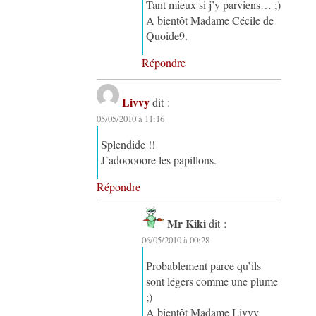
Tant mieux si j’y parviens… ;)
A bientôt Madame Cécile de
Quoide9.
Répondre
Livvy
dit :
05/05/2010 à 11:16
Splendide !!
J’adooooore les papillons.
Répondre
Mr Kiki
dit :
06/05/2010 à 00:28
Probablement parce qu’ils
sont légers comme une plume
;)
A bientôt Madame Livyy