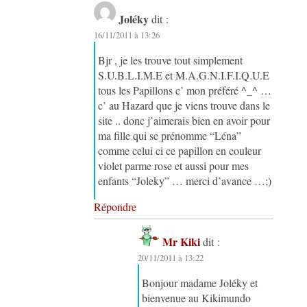
Joléky
dit :
16/11/2011 à 13:26
Bjr , je les trouve tout simplement
S.U.B.L.I.M.E et M.A.G.N.I.F.I.Q.U.E
tous les Papillons c’ mon préféré ^_^ …
c’ au Hazard que je viens trouve dans le
site .. donc j’aimerais bien en avoir pour
ma fille qui se prénomme “Léna”
comme celui ci ce papillon en couleur
violet parme rose et aussi pour mes
enfants “Joleky” … merci d’avance …;)
Répondre
Mr Kiki
dit :
20/11/2011 à 13:22
Bonjour madame Joléky et
bienvenue au Kikimundo