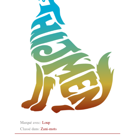
Marqué avec:
Loup
Classé dans:
Zani-mots