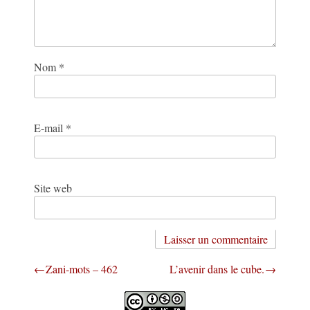
Nom
*
E-mail
*
Site web
Navigation
Zani-mots – 462
L’avenir dans le cube.
de