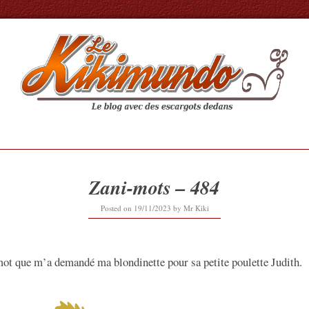
Zani-mots – 484
19/11/2023
Posted on
19/11/2023
by
Mr Kiki
-mot que m’a demandé ma blondinette pour sa petite poulette Judith.