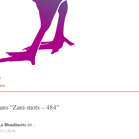
e
mots
ans “
Zani-mots – 484
”
La Blondinette
dit :
23 à 20:36