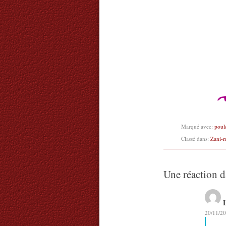
Marqué avec:
poul
Classé dans:
Zani-
Une réaction d
20/11/20