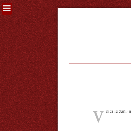
Voir
le
contenu
V
oici le zani