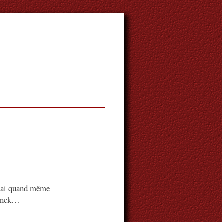
 j’ai quand même
ranck…