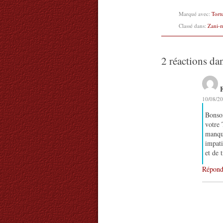
Marqué avec:
Tort
Classé dans:
Zani-
2 réactions da
10/08/20
Bonso
votre 
manque
impati
et de 
Répond