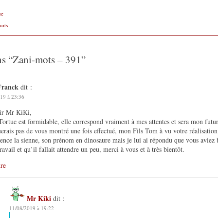
ue
mots
ns “
Zani-mots – 391
”
Franck
dit :
19 à 23:36
ir Mr KiKi,
Tortue est formidable, elle correspond vraiment à mes attentes et sera mon futu
rais pas de vous montré une fois effectué, mon Fils Tom à vu votre réalisation 
ence la sienne, son prénom en dinosaure mais je lui ai répondu que vous avie
travail et qu’il fallait attendre un peu, merci à vous et à très bientôt.
re
Mr Kiki
dit :
11/08/2019 à 19:22