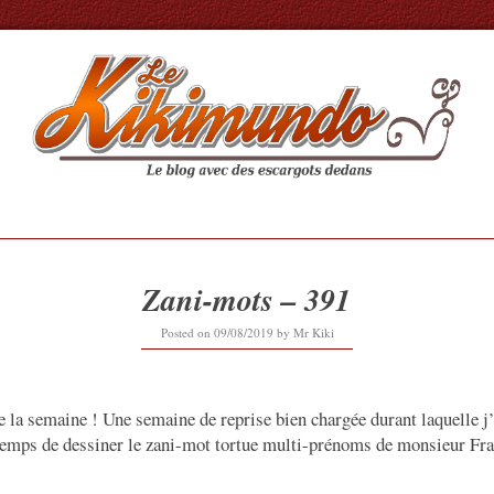
Zani-mots – 391
12/09/2019
Posted on
09/08/2019
by
Mr Kiki
 de la semaine ! Une semaine de reprise bien chargée durant laquelle
temps de dessiner le zani-mot tortue multi-prénoms de monsieur F