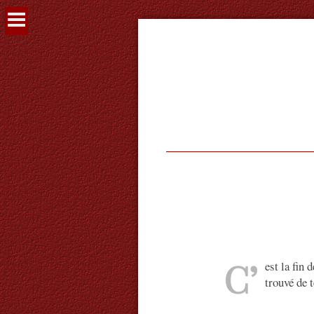
Voir
le
contenu
C’
est la fin
trouvé de 