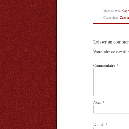
Marqué avec:
Capr
Classé dans:
Zani-
Laisser un commen
Votre adresse e-mail n
Commentaire
*
Nom
*
E-mail
*