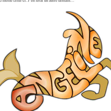
nd même celui-ci. J’en ferai un autre demain…