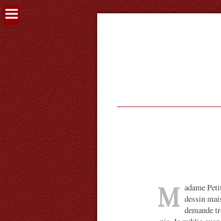
Voir
le
contenu
M
adame Peti
dessin mais
demande tr