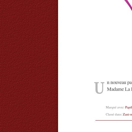
U
n nouveau pa
Madame La Fé
Marqué avec:
Papi
Classé dans:
Zani-