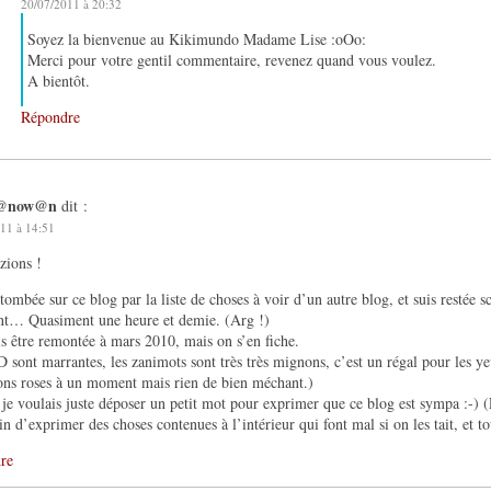
20/07/2011 à 20:32
Soyez la bienvenue au Kikimundo Madame Lise :oOo:
Merci pour votre gentil commentaire, revenez quand vous voulez.
A bientôt.
Répondre
@now@n
dit :
11 à 14:51
zions !
tombée sur ce blog par la liste de choses à voir d’un autre blog, et suis restée s
nt… Quasiment une heure et demie. (Arg !)
is être remontée à mars 2010, mais on s’en fiche.
 sont marrantes, les zanimots sont très très mignons, c’est un régal pour les y
ons roses à un moment mais rien de bien méchant.)
 je voulais juste déposer un petit mot pour exprimer que ce blog est sympa :-) (
in d’exprimer des choses contenues à l’intérieur qui font mal si on les tait, et to
re