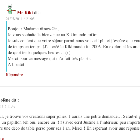
Mr Kiki
dit :
21/07/2011 à 21:05
Bonjour Madame @now@n,
Je vous souhaite la bienvenue au Kikimundo :oOo:
Je suis content que votre séjour parmi nous vous ait plu et j’espère que vo
de temps en temps. (J’ai créé le Kikimundo fin 2006. En explorant les arc
de quoi tenir quelques heures… :) )
Merci pour ce message qui m’a fait très plaisir.
A bientôt.
Répondre
Solène
dit :
11 à 11:42
r, je trouve vos créations super jolies. J’aurais une petite demande… Serait-il
z un papillon (eh oui, encore un !!!!) avec écrit Justine à l’intérieur, peu import
ire une déco de table perso pour ses 1 an. Merci ! En espérant avoir une répons
re