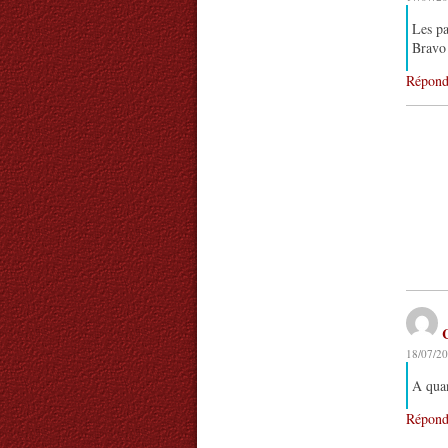
Les pa
Bravo 
Répond
18/07/20
A quan
Répond