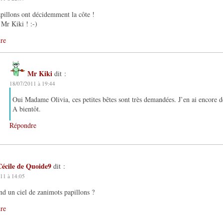
pillons ont décidemment la côte !
Mr Kiki ! :-)
re
Mr Kiki
dit :
18/07/2011 à 19:44
Oui Madame Olivia, ces petites bêtes sont très demandées. J’en ai encore 
A bientôt.
Répondre
Cécile de Quoide9
dit :
11 à 14:05
d un ciel de zanimots papillons ?
re