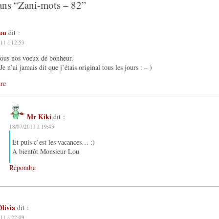
ans “
Zani-mots – 82
”
lou
dit :
11 à 12:53
ous nos voeux de bonheur.
Je n’ai jamais dit que j’étais original tous les jours : – )
re
Mr Kiki
dit :
18/07/2011 à 19:43
Et puis c’est les vacances… :)
A bientôt Monsieur Lou
Répondre
Olivia
dit :
11 à 22:09