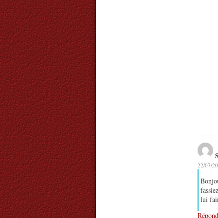
22/07/20
Bonjou
fassie
lui fa
Répond