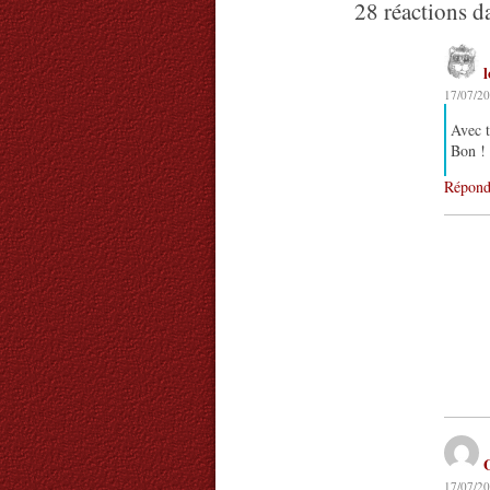
28 réactions d
17/07/20
Avec t
Bon ! 
Répond
17/07/20