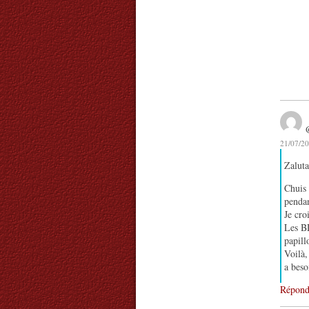
21/07/20
Zaluta
Chuis 
penda
Je cro
Les BD
papill
Voilà,
a beso
Répond