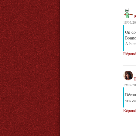
18/07/20
On doi
Bonne
A bien
Répond
L
19/07/20
Découv
vos za
Répond