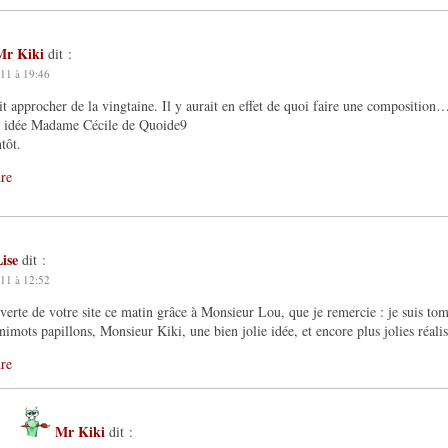
Mr Kiki
dit :
11 à 19:46
t approcher de la vingtaine. Il y aurait en effet de quoi faire une composition
 idée Madame Cécile de Quoide9
tôt.
re
ise
dit :
11 à 12:52
erte de votre site ce matin grâce à Monsieur Lou, que je remercie : je suis to
nimots papillons, Monsieur Kiki, une bien jolie idée, et encore plus jolies réalis
re
Mr Kiki
dit :