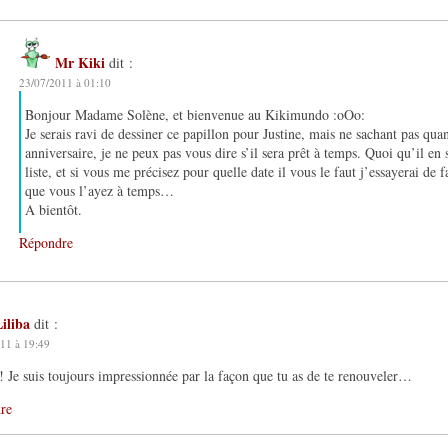
Mr Kiki
dit :
23/07/2011 à 01:10
Bonjour Madame Solène, et bienvenue au Kikimundo :oOo:
Je serais ravi de dessiner ce papillon pour Justine, mais ne sachant pas qua
anniversaire, je ne peux pas vous dire s’il sera prêt à temps. Quoi qu’il en 
liste, et si vous me précisez pour quelle date il vous le faut j’essayerai de
que vous l’ayez à temps…
A bientôt.
Répondre
iliba
dit :
11 à 19:49
! Je suis toujours impressionnée par la façon que tu as de te renouveler…
re