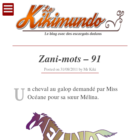
Voir
le
contenu
Zani-mots – 91
16/09/2019
Posted on
31/08/2011
by
Mr Kiki
U
n cheval au galop demandé par Miss
Océane pour sa sœur Mélina.