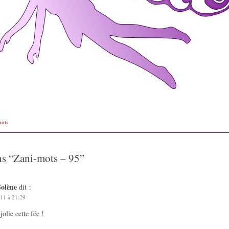
mots
ns “
Zani-mots – 95
”
Solène
dit :
11 à 21:29
jolie cette fée !