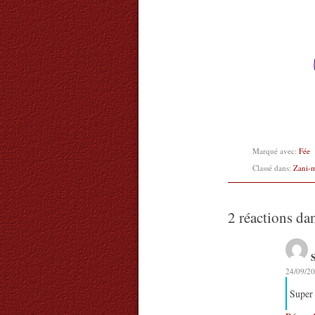
Marqué avec:
Fée
Classé dans:
Zani-
2 réactions da
24/09/20
Super 