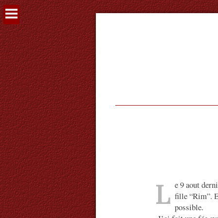
Voir
le
contenu
L
e 9 aout dern
fille “Rim”. E
possible.