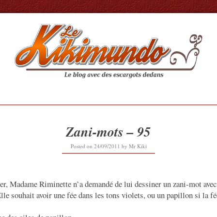
Zani-mots – 95
16/09/2019
Posted on
24/09/2011
by
Mr Kiki
ier, Madame Riminette n’a demandé de lui dessiner un zani-mot avec
lle souhait avoir une fée dans les tons violets, ou un papillon si la fé