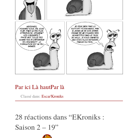
Par ici
Là haut
Par là
Classé dans:
Escar'Kroniks
28 réactions dans “
EKroniks :
Saison 2 – 19
”