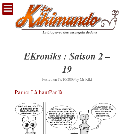
Voir
le
contenu
EKroniks : Saison 2 –
19
20/02/2017
Posted on
17/10/2009
by
Mr Kiki
Par ici
Là haut
Par là