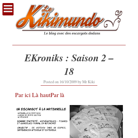
Voir
le
contenu
EKroniks : Saison 2 –
18
20/02/2017
Posted on
16/10/2009
by
Mr Kiki
Par ici
Là haut
Par là