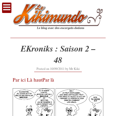
Voir
le
contenu
EKroniks : Saison 2 –
48
20/02/2017
Posted on
10/09/2011
by
Mr Kiki
Par ici
Là haut
Par là