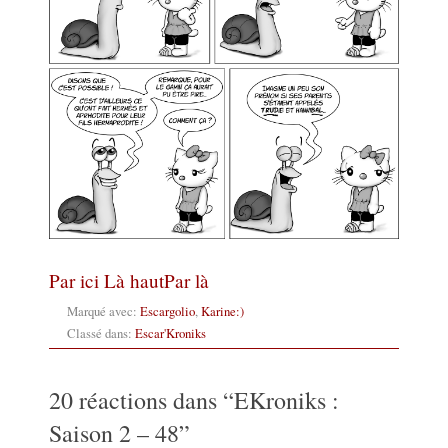
Par ici
Là haut
Par là
Marqué avec:
Escargolio
,
Karine:)
Classé dans:
Escar'Kroniks
20 réactions dans “
EKroniks :
Saison 2 – 48
”