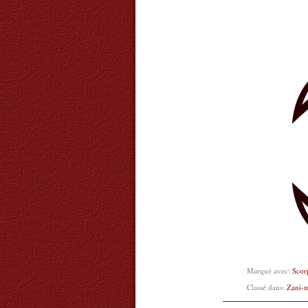
Marqué avec:
Scor
Classé dans:
Zani-