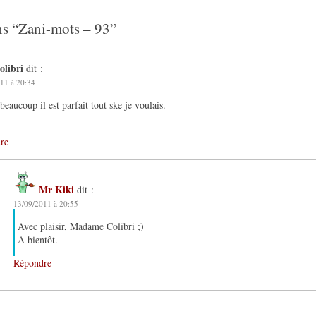
ns “
Zani-mots – 93
”
olibri
dit :
11 à 20:34
beaucoup il est parfait tout ske je voulais.
re
Mr Kiki
dit :
13/09/2011 à 20:55
Avec plaisir, Madame Colibri ;)
A bientôt.
Répondre