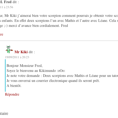
M. Fred
dit :
11 à 23:56
r, Mr Kiki j’aimerai bien votre scorpion comment pourrais je obtenir votre sc
 enfants. En effet deux scorpions l’un avec Mathis et l’autre avec Léane. Cela 
ge ;-) merci d’avance bien cordialement. Fred
re
Mr Kiki
dit :
19/09/2011 à 20:23
Bonjour Monsieur Fred,
Soyez le bienvenu au Kikimundo :oOo:
Je note votre demande : Deux scorpions avec Mathis et Léane pour un ta
Je vous enverrai un courrier électronique quand ils seront prêt.
A bientôt.
Répondre
taire