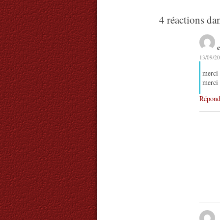
4 réactions da
c
13/09/20
merci 
merci
Répond