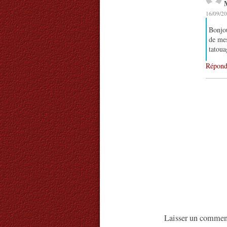
16/09/20
Bonjou
de mes
tatoua
Répond
Laisser un commen