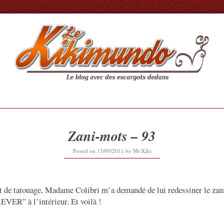
Zani-mots – 93
16/09/2019
Posted on
13/09/2011
by
Mr Kiki
et de tatouage, Madame Colibri m’a demandé de lui redessiner le zan
VER” à l’intérieur. Et voilà !