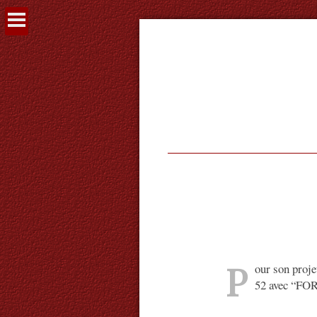
Voir
le
contenu
P
our son proj
52 avec “FORE