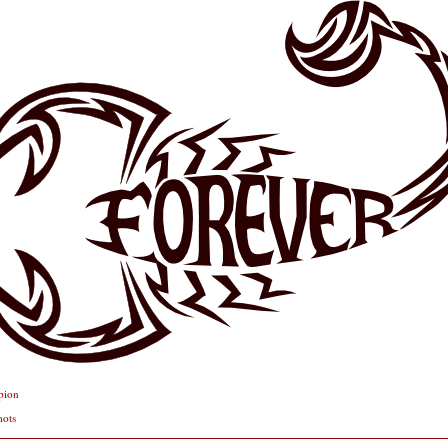
pion
mots