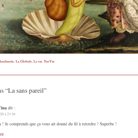
londinette
,
La Globule
,
Le rat
,
YueYin
ns “
La sans pareil
”
Tina
dit :
20 à 23:36
! Je comprends que ça vous ait donné du fil à retordre ! Superbe !
re