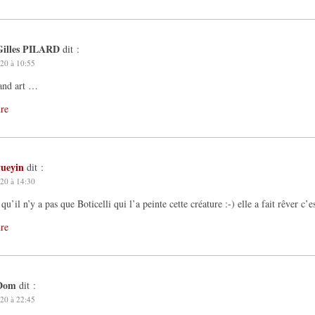
Gilles PILARD
dit :
20 à 10:55
and art …
re
yueyin
dit :
20 à 14:30
u’il n’y a pas que Boticelli qui l’a peinte cette créature :-) elle a fait rêver c’e
re
Dom
dit :
20 à 22:45