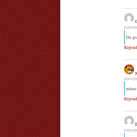
02/03/20
Du gr
Répond
02/03/20
même q
Répond
03/03/20