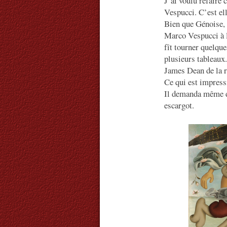
J’ai voulu refaire
Vespucci. C’est ell
Bien que Génoise, 
Marco Vespucci à l
fît tourner quelque
plusieurs tableaux
James Dean de la r
Ce qui est impressi
Il demanda même d’ê
escargot.