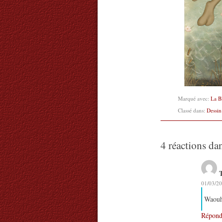
Marqué avec:
La B
Classé dans:
Dessin
4 réactions da
01/03/20
Waouh 
Répond