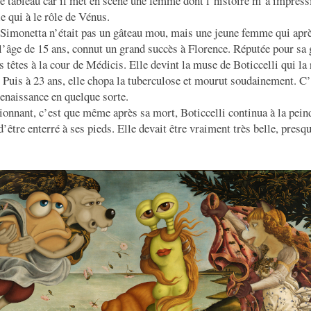
 ce tableau car il met en scène une femme dont l’histoire m’a impres
e qui à le rôle de Vénus.
Simonetta n’était pas un gâteau mou, mais une jeune femme qui aprè
’âge de 15 ans, connut un grand succès à Florence. Réputée pour sa g
s têtes à la cour de Médicis. Elle devint la muse de Boticcelli qui la
. Puis à 23 ans, elle chopa la tuberculose et mourut soudainement. C’
enaissance en quelque sorte.
onnant, c’est que même après sa mort, Boticcelli continua à la peind
tre enterré à ses pieds. Elle devait être vraiment très belle, presq