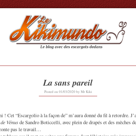
La sans pareil
01/03/2020
Posted on
01/03/2020
by
Mr Kiki
fini ! Cet “Escargolio à la façon de” m’aura donné du fil à retordre. J’
 de Vénus
de Sandro Boticcelli, avec plein de drapés et des mèches d
conte pas le travail…