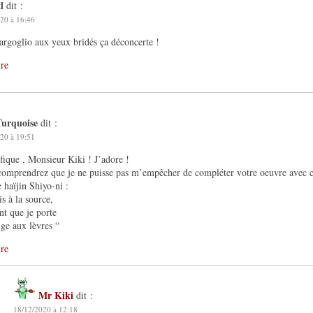
l
dit :
20 à 16:46
argoglio aux yeux bridés ça déconcerte !
re
Turquoise
dit :
20 à 19:51
ique , Monsieur Kiki ! J’adore !
omprendrez que je ne puisse pas m’empêcher de compléter votre oeuvre avec ce
 haïjin Shiyo-ni :
is à la source,
nt que je porte
ge aux lèvres “
re
Mr Kiki
dit :
18/12/2020 à 12:18