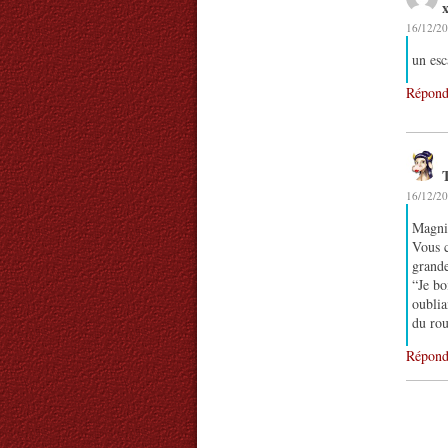
x
16/12/20
un esc
Répond
16/12/20
Magnif
Vous c
grande
“Je bo
oublia
du rou
Répond