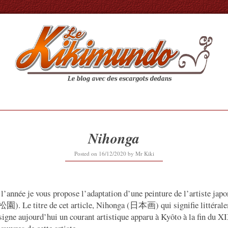
Nihonga
16/12/2020
Posted on
16/12/2020
by
Mr Kiki
r l’année je vous propose l’adaptation d’une peinture de l’artiste ja
. Le titre de cet article, Nihonga (日本画) qui signifie littérale
signe aujourd’hui un courant artistique apparu à Kyôto à la fin du XI