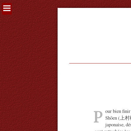
Voir
le
contenu
P
our bien fini
Shōen (上村松園)
japonaise, dé