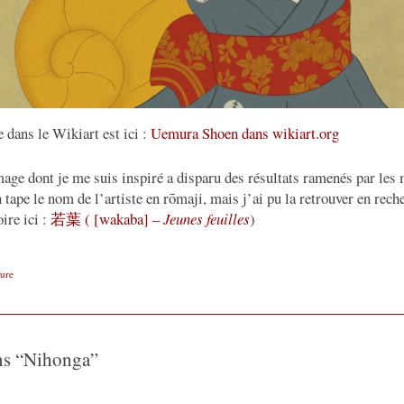
e dans le Wikiart est ici :
Uemura Shoen dans wikiart.org
age dont je me suis inspiré a disparu des résultats ramenés par les
 tape le nom de l’artiste en rōmaji, mais j’ai pu la retrouver en rec
oire ici :
若葉 ( [wakaba] –
Jeunes feuilles
)
ture
ns “
Nihonga
”