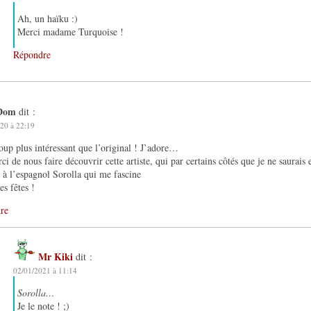
Ah, un haïku :)
Merci madame Turquoise !
Répondre
Dom
dit :
20 à 22:19
up plus intéressant que l’original ! J’adore…
ci de nous faire découvrir cette artiste, qui par certains côtés que je ne saurais 
 à l’espagnol Sorolla qui me fascine
es fêtes !
re
Mr Kiki
dit :
02/01/2021 à 11:14
Sorolla…
Je le note ! ;)