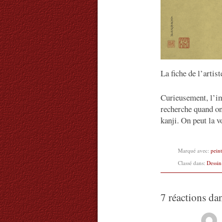
La fiche de l’artist
Curieusement, l’im
recherche quand on
kanji. On peut la v
Marqué avec:
pein
Classé dans:
Dessin
7 réactions da