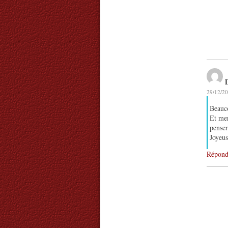
29/12/20
Beauco
Et mer
penser
Joyeus
Répond