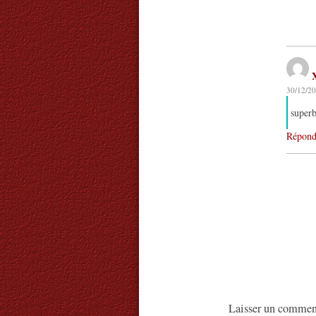
30/12/20
superb
Répond
Laisser un commen