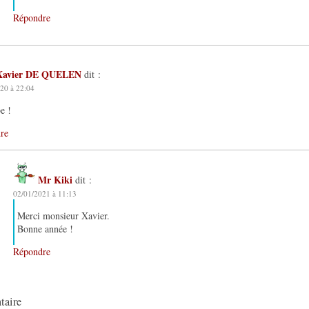
Répondre
Xavier DE QUELEN
dit :
20 à 22:04
e !
re
Mr Kiki
dit :
02/01/2021 à 11:13
Merci monsieur Xavier.
Bonne année !
Répondre
taire