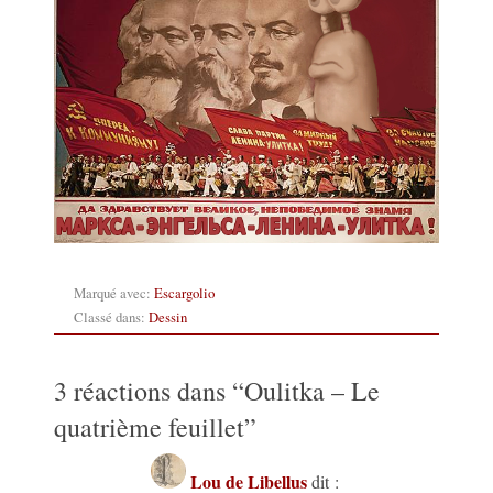
Marqué avec:
Escargolio
Classé dans:
Dessin
3 réactions dans “
Oulitka – Le
quatrième feuillet
”
Lou de Libellus
dit :