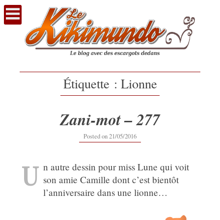
Voir
le
contenu
Étiquette :
Lionne
Zani-mot – 277
12/09/2019
Posted on
21/05/2016
U
n autre dessin pour miss Lune qui voit
son amie Camille dont c’est bientôt
l’anniversaire dans une lionne…