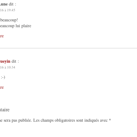
Lune
dit :
16 à 19:45
 beaucoup!
beaucoup lui plaire
re
yueyin
dit :
16 à 10:34
 :-)
re
taire
e sera pas publiée.
Les champs obligatoires sont indiqués avec
*