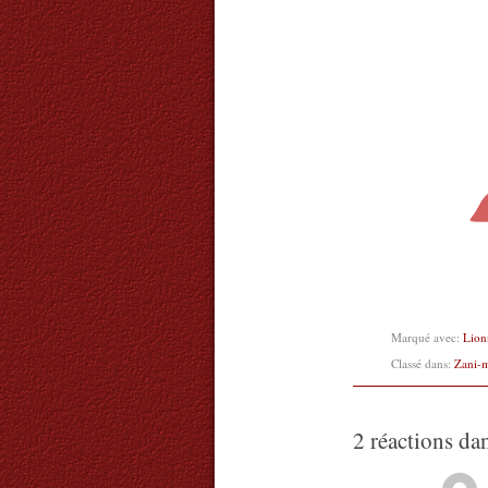
Marqué avec:
Lion
Classé dans:
Zani-
2 réactions da