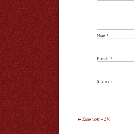
Nom
*
E-mail
*
Site web
Navigation
Zani-mots – 276
de