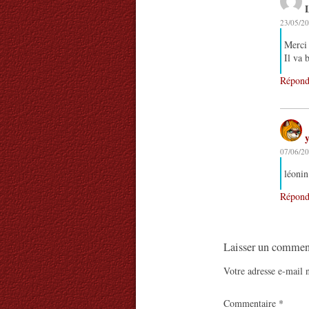
23/05/20
Merci
Il va 
Répond
07/06/20
léonin
Répond
Laisser un commen
Votre adresse e-mail n
Commentaire
*