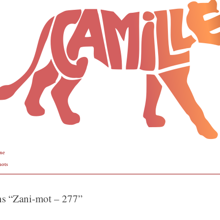
ne
mots
ns “
Zani-mot – 277
”