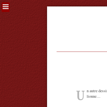
Voir
le
contenu
U
n autre dess
lionne…