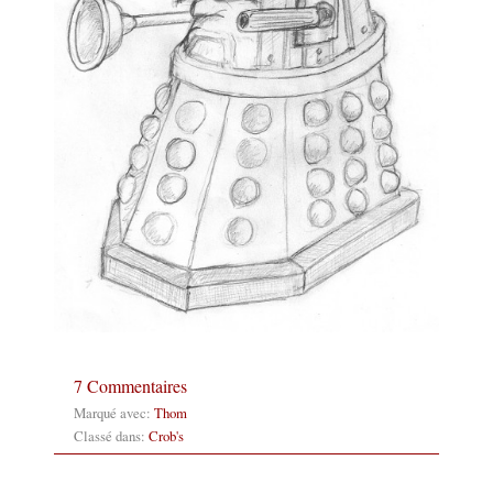
7 Commentaires
Marqué avec:
Thom
Classé dans:
Crob's