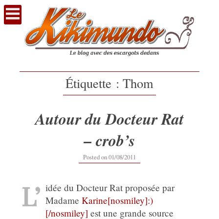
Voir
le
contenu
Étiquette :
Thom
Autour du Docteur Rat
– crob’s
Posted on
01/08/2011
L’
idée du Docteur Rat proposée par
Madame
Karine[nosmiley]:)
[/nosmiley]
est une grande source