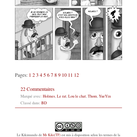
Pages:
1
2
3
4
5
6
7
8
9
10
11
12
22 Commentaires
Marqué avec:
Holmes
,
Le rat
,
Lou le chat
,
Thom
,
YueYin
Classé dans:
BD
Le Kikimundo
de
Mr Kiki(TF)
est mis à disposition selon les termes de la