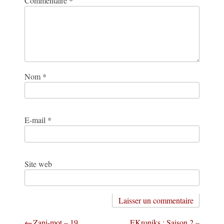
Commentaire
*
Nom
*
E-mail
*
Site web
Zani-mot – 19
EKroniks : Saison 2 –