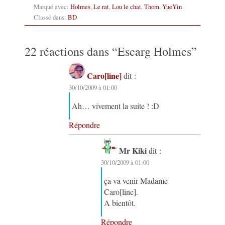
Marqué avec:
Holmes
,
Le rat
,
Lou le chat
,
Thom
,
YueYin
Classé dans:
BD
22 réactions dans “
Escarg Holmes
”
Caro[line]
dit :
30/10/2009 à 01:00
Ah… vivement la suite ! :D
Répondre
Mr Kiki
dit :
30/10/2009 à 01:00
ça va venir Madame
Caro[line].
A bientôt.
Répondre