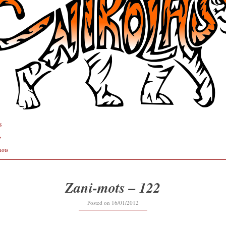
s
e
mots
Zani-mots – 122
12/09/2019
Posted on
16/01/2012