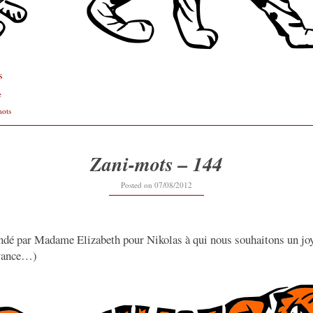
s
e
mots
Zani-mots – 144
12/09/2019
Posted on
07/08/2012
ndé par Madame Elizabeth pour Nikolas à qui nous souhaitons un joy
avance…)