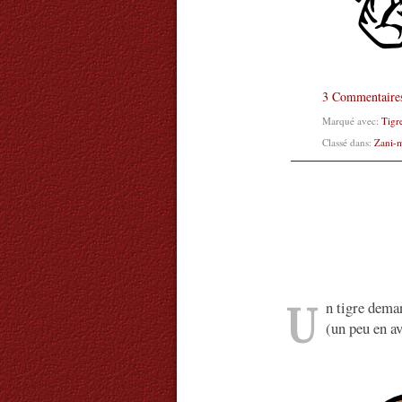
3 Commentaire
Marqué avec:
Tigr
Classé dans:
Zani-
U
n tigre dema
(un peu en 