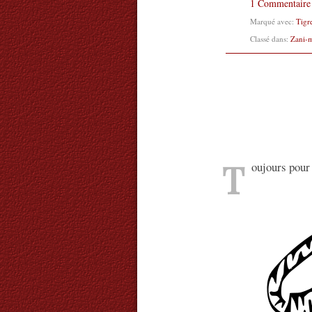
1 Commentaire
Marqué avec:
Tigr
Classé dans:
Zani-
T
oujours pour