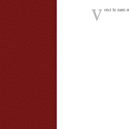
V
oici le zani