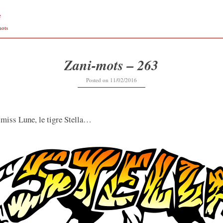
e
mots
Zani-mots – 263
12/09/2019
Posted on
11/02/2016
 miss Lune, le tigre Stella…