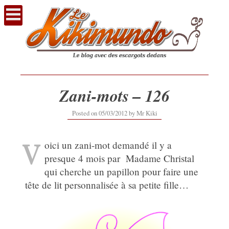
Voir
le
contenu
Zani-mots – 126
12/09/2019
Posted on
05/03/2012
by
Mr Kiki
V
oici un zani-mot demandé il y a
presque 4 mois par Madame Christal
qui cherche un papillon pour faire une
tête de lit personnalisée à sa petite fille…