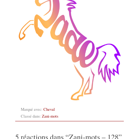
Marqué avec:
Cheval
Classé dans:
Zani-mots
5 réactions dans “
Zani-mots – 128
”