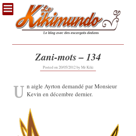
Voir
le
contenu
Zani-mots – 134
12/09/2019
Posted on
20/05/2012
by
Mr Kiki
U
n aigle Ayrton demandé par Monsieur
Kevin en décembre dernier.