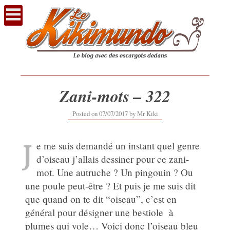
Voir
le
contenu
Zani-mots – 322
12/09/2019
Posted on
07/07/2017
by
Mr Kiki
J
e me suis demandé un instant quel genre
d’oiseau j’allais dessiner pour ce zani-
mot. Une autruche ? Un pingouin ? Ou
une poule peut-être ? Et puis je me suis dit
que quand on te dit “oiseau”, c’est en
général pour désigner une bestiole à
plumes qui vole… Voici donc l’oiseau bleu