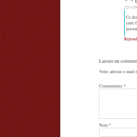
C
22/11/20
Ce des
cette 
person
Répond
Laisser un commen
Votre adresse e-mail n
Commentaire
*
Nom
*