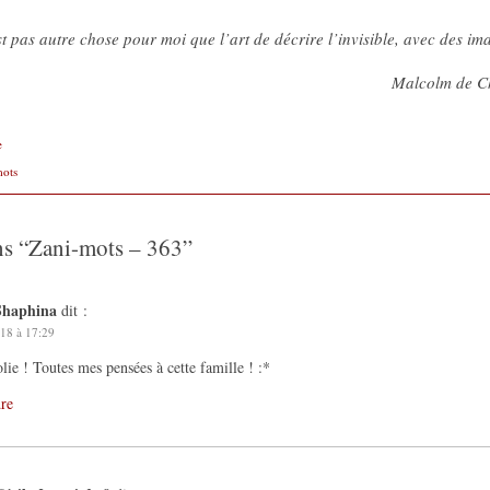
t pas autre chose pour moi que l’art de décrire l’invisible, avec des im
Malcolm de Cha
e
mots
ns “
Zani-mots – 363
”
Shaphina
dit :
18 à 17:29
olie ! Toutes mes pensées à cette famille ! :*
re