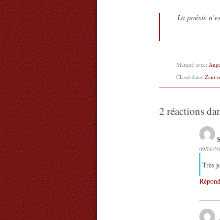
La poésie n’es
Marqué avec:
Ang
Classé dans:
Zani-
2 réactions da
09/06/20
Très j
Répond