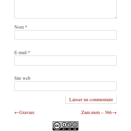
Nom
*
E-mail
*
Site web
Navigation
Gravure
Zani-mots – 366
de