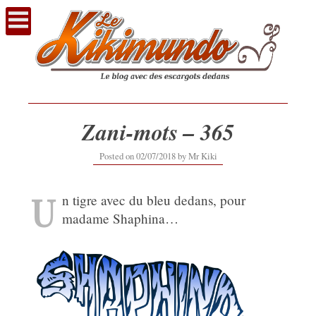
Voir
le
contenu
Zani-mots – 365
12/09/2019
Posted on
02/07/2018
by
Mr Kiki
U
n tigre avec du bleu dedans, pour
madame Shaphina…