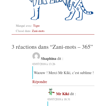
Marqué avec:
Tigre
Classé dans:
Zani-mots
3 réactions dans “
Zani-mots – 365
”
Shaphina
dit :
03/07/2018 à 13:26
Waouw ! Merci Mr Kiki, c’est sublime !
Répondre
Mr Kiki
dit :
03/07/2018 à 18:31