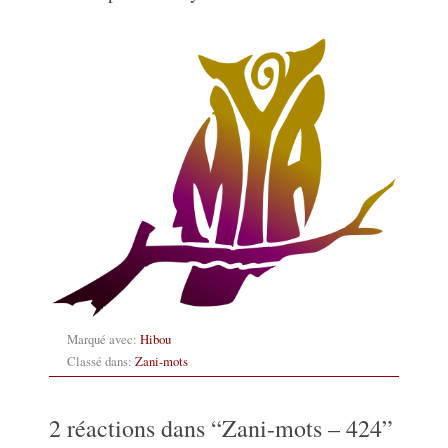
Marqué avec:
Hibou
Classé dans:
Zani-mots
2 réactions dans “
Zani-mots – 424
”