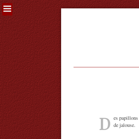
Voir
le
contenu
D
es papillons
de jalouse.