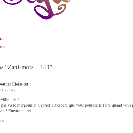
llon
mots
ns “
Zani-mots – 443
”
Bonnet Eloïse
dit :
21 à 23:43
Mille fois !
i pas vu le margouillat Gabriel ? J’espère que vous pourrez le faire quand vous 
top ! Encore merci
re