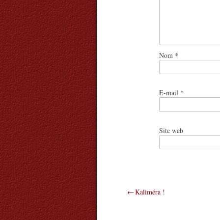
Nom
*
E-mail
*
Site web
Navigation
Kaliméra !
de