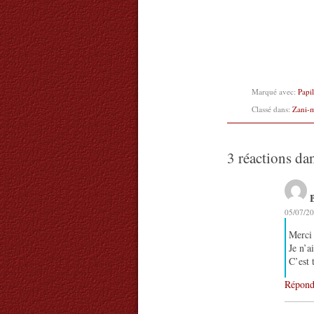
Marqué avec:
Papi
Classé dans:
Zani-
3 réactions da
05/07/20
Merci 
Je n’a
C’est 
Répond